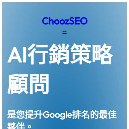
跳
至
ChoozSEO
主
要
內
容
AI行銷策略
顧問
是您提升Google排名的最佳
夥伴。