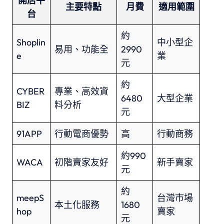
開店平
主要特點
月費
適用範圍
台
約
Shoplin
中小型企
易用、功能全
2990
e
業
元
約
CYBER
專業、高效資
6480
大型企業
BIZ
料分析
元
91APP
行動電商優勢
高
行動商務
約990
WACA
初階賣家友好
新手賣家
元
約
meepS
台灣市場
本土化服務
1680
hop
賣家
元