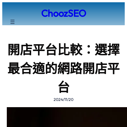
跳
ChoozSEO
至
主
要
內
容
開店平台比較：選擇
最合適的網路開店平
台
2024/11/20