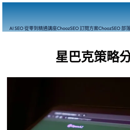
跳
至
主
要
AI SEO 從零到精通講座
ChoozSEO 訂閱方案
ChoozSEO 部
內
容
星巴克策略分