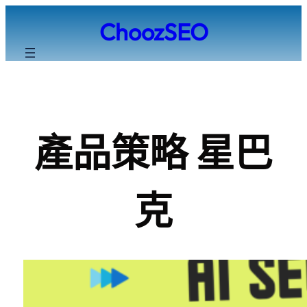
跳
ChoozSEO
至
主
要
內
容
產品策略 星巴
克