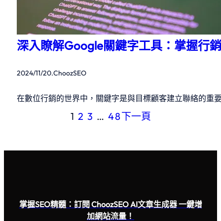
深入瞭解Google關鍵字工具：掌握行
2024/11/20
.
ChoozSEO
在數位行銷的世界中，關鍵字是與目標顧客建立聯絡的重
1
2
3
…
48
下一頁
掌握SEO精髓：訂閱 ChoozSEO AI文章生成器 一鍵增
加網站流量！