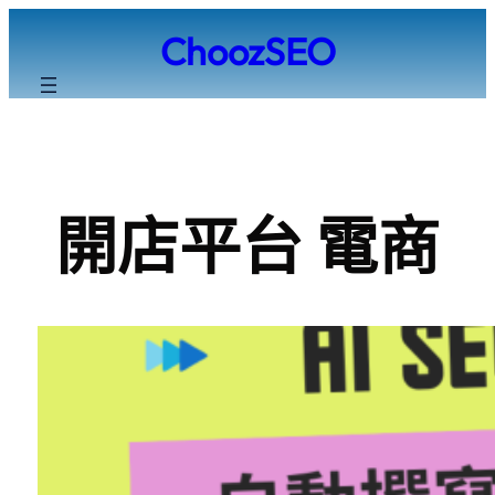
跳
ChoozSEO
至
主
要
內
容
開店平台 電商