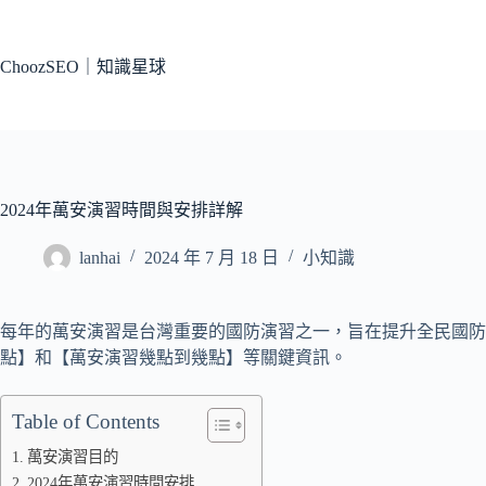
跳
至
主
ChoozSEO｜知識星球
要
內
容
2024年萬安演習時間與安排詳解
lanhai
2024 年 7 月 18 日
小知識
每年的萬安演習是台灣重要的國防演習之一，旨在提升全民國防
點】和【萬安演習幾點到幾點】等關鍵資訊。
Table of Contents
萬安演習目的
2024年萬安演習時間安排