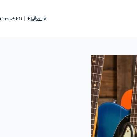
跳
至
主
ChoozSEO｜知識星球
要
內
容