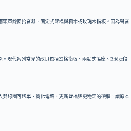
潔，常見配置是兩顆單線圈拾音器、固定式琴橋與楓木或玫瑰木指板。因為聲音
深。現代系列常見的改良包括22格指板、兩點式搖座、Bridge段
本有些會加入雙線圈可切單、簡化電路、更新琴橋與更穩定的硬體，讓原本