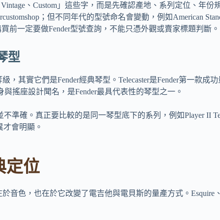
eluxe、Vintage、Custom」這些字，而是先確認產地、系
stomshop；但不同年代的型號命名會變動，例如American Standard已停產並由
級，因此購買前一定要做Fender型號查詢，不能只憑外觀或賣家標題判斷。
是琴型
r、Jaguar誤認為等級，其實它們是Fender經典琴型。Telecaster
學琴身與搖座設計聞名，是Fender最具代表性的琴型之一。
真正要比較的是同一琴型底下的系列，例如Player II Telecaster、Made i
級與價格差異才會明顯。
典定位
在於它改變了電吉他與電貝斯的量產方式。Esquire、Broadcaster／Telec