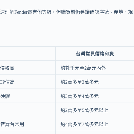
解Fender電吉他等級，但購買前仍建議確認序號、產地、規
台灣常見價格印象
e評價較高
約數千元至2萬元內外
CP值高
約2萬多至3萬多元
整硬體
約3萬多至4萬多元
多
約2萬多至5萬多元以上
錄音舞台常用
約4萬多至7萬多元以上