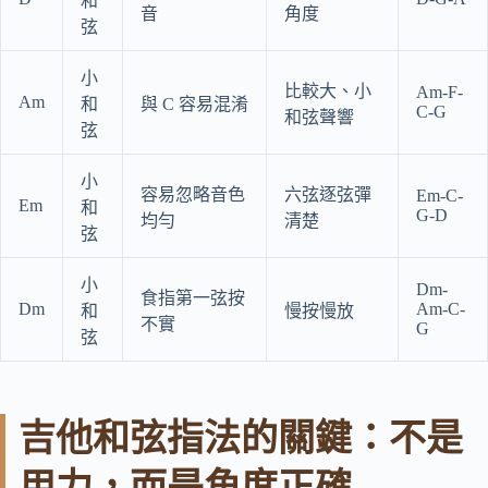
和
音
角度
弦
小
比較大、小
Am-F-
Am
和
與 C 容易混淆
C-G
和弦聲響
弦
小
容易忽略音色
六弦逐弦彈
Em-C-
Em
和
G-D
均勻
清楚
弦
小
Dm-
食指第一弦按
Dm
Am-C-
和
慢按慢放
不實
G
弦
吉他和弦指法的關鍵：不是
用力，而是角度正確