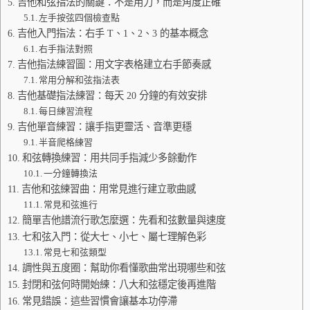
吉他和弦指法的關鍵：不是用力，而是角度正確
左手按弦四個檢查點
吉他入門指法：右手 T、1、2、3 的基本概念
右手指法對照
吉他指法練習圖：用文字表格建立右手節奏感
常用分解和弦指法表
吉他基礎指法練習：每天 20 分鐘的有效安排
每日練習流程
吉他單音練習：讓手指更靈活、音準更穩
半音爬格練習
和弦轉換練習：用共同手指減少多餘動作
一分鐘轉換法
吉他和弦練習曲：用常見進行建立歌曲感
常見和弦進行
簡單吉他譜流行歌怎麼選：先看和弦數量與速度
七和弦入門：從大七、小七、屬七理解色彩
常見七和弦類型
調性與五度圈：幫助你看懂歌曲常出現哪些和弦
封閉和弦何時開始練：八大和弦穩定後再進階
常見錯誤：這些習慣會讓基本功停滯