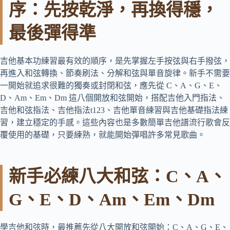
序：先按乾淨，再換得穩，
最後彈得準
吉他基本功練習最有效的順序，是先掌握左手按弦與右手撥弦，
再進入和弦轉換、節奏刷法、分解和弦與單音旋律。新手不需要
一開始就追求很難的獨奏或封閉和弦，應先從 C、A、G、E、
D、Am、Em、Dm 這八個開放和弦開始，搭配吉他入門指法、
吉他和弦指法、吉他指法t123、吉他單音練習與吉他基礎指法練
習，建立穩定的手感。這些內容也是多數簡單吉他譜流行歌會反
覆使用的基礎，只要練熟，就能開始彈唱許多常見歌曲。
新手必練八大和弦：C、A、
G、E、D、Am、Em、Dm
學吉他和弦時，最推薦先從八大開放和弦開始：C、A、G、E、