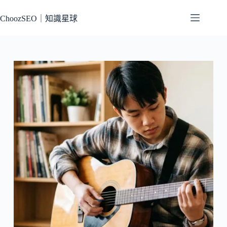
跳
至
ChoozSEO｜知識星球
主
要
內
容