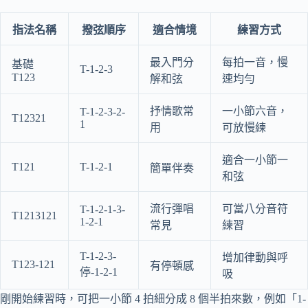
指法名稱
撥弦順序
適合情境
練習方式
最入門分
每拍一音，慢
基礎
T-1-2-3
T123
解和弦
速均勻
抒情歌常
一小節六音，
T-1-2-3-2-
T12321
1
用
可放慢練
適合一小節一
T121
T-1-2-1
簡單伴奏
和弦
流行彈唱
可當八分音符
T-1-2-1-3-
T1213121
1-2-1
常見
練習
T-1-2-3-
增加律動與呼
T123-121
有停頓感
停-1-2-1
吸
剛開始練習時，可把一小節 4 拍細分成 8 個半拍來數，例如「1-