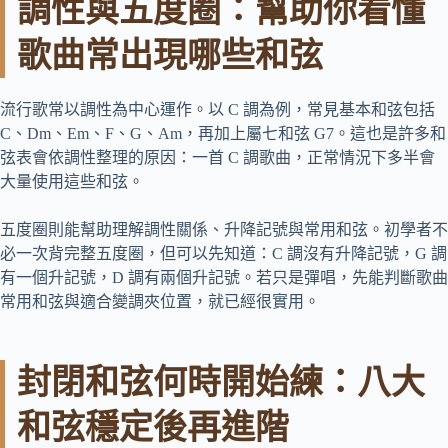
調性與五度圈：幫助你看懂
歌曲常出現哪些和弦
流行歌常以調性為中心運作。以 C 調為例，常見基本和弦包括
C、Dm、Em、F、G、Am，再加上屬七和弦 G7。這也是許多和
弦表會依調性整理的原因：一首 C 調歌曲，正常情況下多半會
大量使用這些和弦。
五度圈則能幫助理解調性關係、升降記號與常用和弦。初學者不
必一次背完整五度圈，但可以先知道：C 調沒有升降記號，G 調
有一個升記號，D 調有兩個升記號。若只是彈唱，先能判斷歌曲
常用和弦與適合變調夾位置，就已經很實用。
封閉和弦何時開始練：八大
和弦穩定後再進階