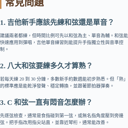
常見問題
1. 吉他新手應該先練和弦還是單音？
建議兩者都練，但時間比例可先以和弦為主、單音為輔。和弦能
快速應用到彈唱，吉他單音練習則能提升手指獨立性與音準控
制。
2. 八大和弦要練多久才算熟？
若每天練 20 到 30 分鐘，多數新手約數週能初步熟悉。但「熟」
的標準應是能乾淨發聲、穩定轉換，並跟著節拍器彈奏。
3. C 和弦一直有悶音怎麼辦？
先逐弦檢查，通常是食指碰到第一弦，或無名指角度壓到旁邊
弦。把手指改用指尖站直，並靠近琴桁，通常能改善。