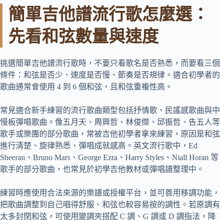
簡單吉他譜流行歌怎麼選：
先看和弦數量與速度
挑選簡單吉他譜流行歌時，不要只看歌名是否熟悉，而要看三個
條件：和弦是否少、速度是否慢、節奏是否規律。適合初學者的
歌曲通常會使用 4 到 6 個和弦，且和弦重複性高。
常見適合新手練習的流行歌曲類型包括抒情歌、民謠感歌曲與中
慢板彈唱歌曲。像五月天、周興哲、林俊傑、邱振哲、告五人等
歌手或樂團的部分歌曲，常被吉他初學者拿來練習，原因是和弦
進行清楚、旋律熟悉、彈唱成就感高。英文流行歌中，Ed
Sheeran、Bruno Mars、George Ezra、Harry Styles、Niall Horan 等
歌手的部分歌曲，也常見於初學吉他教材或彈唱譜整理中。
練習時應使用合法來源的樂譜或授權平台，並可善用移調功能，
把歌曲調整到自己唱得舒服、和弦也較容易按的調性。若原調有
太多封閉和弦，可使用變調夾搭配 C 調、G 調或 D 調指法，降