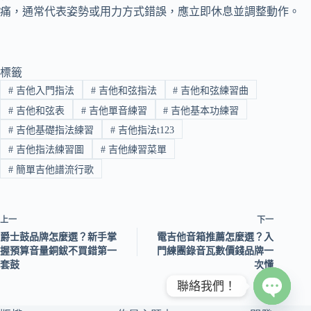
痛，通常代表姿勢或用力方式錯誤，應立即休息並調整動作。
標籤
#
吉他入門指法
#
吉他和弦指法
#
吉他和弦練習曲
#
吉他和弦表
#
吉他單音練習
#
吉他基本功練習
#
吉他基礎指法練習
#
吉他指法t123
#
吉他指法練習圖
#
吉他練習菜單
#
簡單吉他譜流行歌
上一
下一
爵士鼓品牌怎麼選？新手掌
電吉他音箱推薦怎麼選？入
握預算音量銅鈸不買錯第一
門練團錄音瓦數價錢品牌一
套鼓
次懂
聯絡我們！