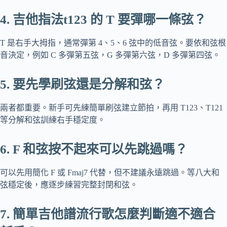
4. 吉他指法t123 的 T 要彈哪一條弦？
T 是右手大拇指，通常彈第 4、5、6 弦中的低音弦。要依和弦根
音決定，例如 C 多彈第五弦，G 多彈第六弦，D 多彈第四弦。
5. 要先學刷弦還是分解和弦？
兩者都重要。新手可先練簡單刷弦建立節拍，再用 T123、T121
等分解和弦訓練右手穩定度。
6. F 和弦按不起來可以先跳過嗎？
可以先用簡化 F 或 Fmaj7 代替，但不建議永遠跳過。等八大和
弦穩定後，應逐步練習完整封閉和弦。
7. 簡單吉他譜流行歌怎麼判斷適不適合