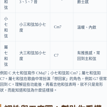
和
3、5、7 音
爵士感
弦
小
七
小三和弦加小七
Cm7
溫暖、內斂
和
度
弦
屬
七
大三和弦加小七
有推進感，常
C7
和
度
回到主和弦
弦
例如 C 大七和弦寫作 CMaj7；小七和弦如 Cm7；屬七和弦如
C7。屬七和弦在歌曲中常扮演「想回家」的角色，例如 G7 很常
回到 C。理解這些功能後，再看吉他和弦表時，就不只是背形
狀，而能知道和弦為什麼這樣接。