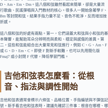
D、Am、Em、Dm。這八個和弦雖然看起來簡單，卻是大量流
行歌曲、民謠彈唱與入門教材的核心。很多人一開始急著學 F、
Bm 等封閉和弦，結果手指力量不足、音色不乾淨，反而增加挫
折感。
這八個和弦的好處有兩點。第一，它們涵蓋大和弦與小和弦的基
本聲響，能幫助耳朵分辨明亮與柔和、穩定與感傷的差異。第
二，這些和弦能組合出大量常見和弦進行，例如 C、G、Am、F
或 G、D、Em、C。即使 F 對新手較難，也可以先用簡化版
Fmaj7 或小封閉 F 代替，降低學習門檻。
吉他和弦表怎麼看：從根
音、指法與調性開始
吉他和弦表通常會標示六條弦、品格位置、手指編號與不彈弦記
號。新手看吉他和弦表時，建議先確認三件事：根音在哪裡、哪