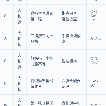
大
C-G-
食指容易碰到
指尖站直、
C
Am-
和
第一弦
逐弦檢查
Em
弦
大
三指擠在同一
手指排列緊
A
A-D-E
和
品格
密
弦
大
無名指、小指
G-D-
G
和
慢速轉換
Em-C
力量不足
弦
大
看似簡單但易
六弦全刷要
E-A-
E
和
B7
彈雜音
乾淨
弦
大
第一弦容易悶
食指與中指
D
D-G-A