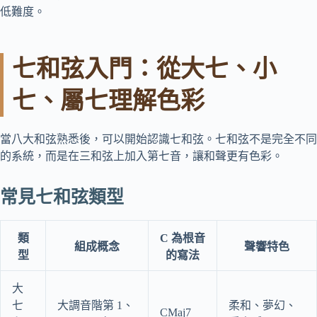
低難度。
七和弦入門：從大七、小
七、屬七理解色彩
當八大和弦熟悉後，可以開始認識七和弦。七和弦不是完全不同
的系統，而是在三和弦上加入第七音，讓和聲更有色彩。
常見七和弦類型
類
C 為根音
組成概念
聲響特色
型
的寫法
大
七
大調音階第 1、
柔和、夢幻、
CMaj7