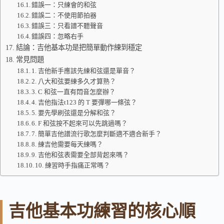
錯誤一：只練會的和弦
錯誤二：不使用節拍器
錯誤三：只看譜不聽聲音
錯誤四：忽略右手
結論：吉他基本功是把簡單動作練到穩定
常見問題
1. 吉他新手應該先練和弦還是單音？
2. 八大和弦要練多久才算熟？
3. C 和弦一直有悶音怎麼辦？
4. 吉他指法t123 的 T 要彈哪一條弦？
5. 要先學刷弦還是分解和弦？
6. F 和弦按不起來可以先跳過嗎？
7. 簡單吉他譜流行歌怎麼判斷適不適合新手？
8. 練吉他需要每天練嗎？
9. 吉他和弦表需要全部背起來嗎？
10. 練習時手指痛正常嗎？
吉他基本功練習的核心順