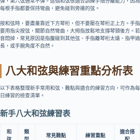
彈，第六弦通常不彈。這個和弦很適合訓練手指分離能力，因為
每根手指都要保持彎曲，避免碰到旁邊的弦。
按和弦時，要盡量靠近下方琴桁，但不要壓在琴桁正上方。手指
要用指尖按弦，關節自然彎曲，大拇指放鬆地支撐琴頸後方。若
音悶掉，常見原因是指腹碰到其他弦、手指離琴桁太遠、指甲過
長，或手腕角度不自然。
八大和弦與練習重點分析表
以下表格整理新手常用和弦、難點與適合的練習方向，可作為每
日練習的檢查清單。
新手八大和弦練習表
和
類
適合搭
常見難點
練習重點
弦
型
配