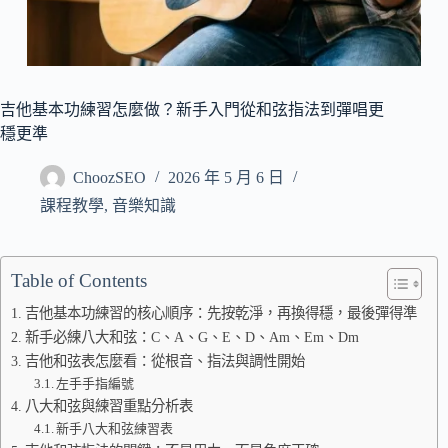
吉他基本功練習怎麼做？新手入門從和弦指法到彈唱更
穩更準
ChoozSEO
2026 年 5 月 6 日
課程教學
,
音樂知識
Table of Contents
吉他基本功練習的核心順序：先按乾淨，再換得穩，最後彈得準
新手必練八大和弦：C、A、G、E、D、Am、Em、Dm
吉他和弦表怎麼看：從根音、指法與調性開始
左手手指編號
八大和弦與練習重點分析表
新手八大和弦練習表