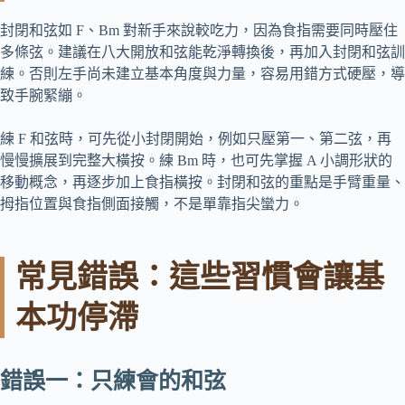
封閉和弦如 F、Bm 對新手來說較吃力，因為食指需要同時壓住
多條弦。建議在八大開放和弦能乾淨轉換後，再加入封閉和弦訓
練。否則左手尚未建立基本角度與力量，容易用錯方式硬壓，導
致手腕緊繃。
練 F 和弦時，可先從小封閉開始，例如只壓第一、第二弦，再
慢慢擴展到完整大橫按。練 Bm 時，也可先掌握 A 小調形狀的
移動概念，再逐步加上食指橫按。封閉和弦的重點是手臂重量、
拇指位置與食指側面接觸，不是單靠指尖蠻力。
常見錯誤：這些習慣會讓基
本功停滯
錯誤一：只練會的和弦