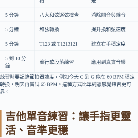
格
楚
5 分鐘
八大和弦逐弦檢查
消除悶音與雜音
5 分鐘
和弦轉換
提升換和弦速度
5 分鐘
T123 或 T1213121
建立右手穩定度
5 到 10 分
流行歌段落練習
應用到真實音樂
鐘
練習時要記錄節拍器速度，例如今天 C 到 G 能在 60 BPM 穩定
轉換，明天再嘗試 65 BPM。這種方式比單純憑感覺練習更可
靠。
吉他單音練習：讓手指更靈
活、音準更穩