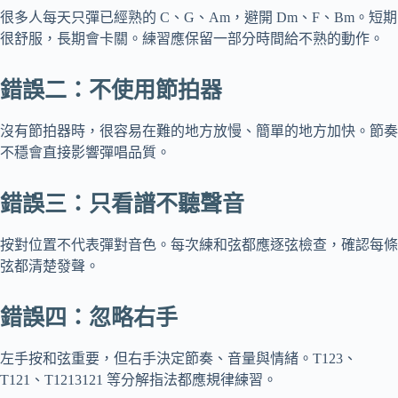
很多人每天只彈已經熟的 C、G、Am，避開 Dm、F、Bm。短期
很舒服，長期會卡關。練習應保留一部分時間給不熟的動作。
錯誤二：不使用節拍器
沒有節拍器時，很容易在難的地方放慢、簡單的地方加快。節奏
不穩會直接影響彈唱品質。
錯誤三：只看譜不聽聲音
按對位置不代表彈對音色。每次練和弦都應逐弦檢查，確認每條
弦都清楚發聲。
錯誤四：忽略右手
左手按和弦重要，但右手決定節奏、音量與情緒。T123、
T121、T1213121 等分解指法都應規律練習。