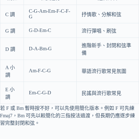
C-G-Am-Em-F-C-F-
C 調
抒情歌、分解和弦
G
G-D-Em-C
G 調
流行彈唱、刷弦
進階新手、封閉和弦準
D-A-Bm-G
D 調
備
A 小
Am-F-C-G
華語流行歌常見氛圍
調
E 小
Em-C-G-D
民謠與流行歌常見
調
若 F 或 Bm 暫時按不好，可以先使用簡化版本。例如 F 可先練
Fmaj7，Bm 可先以較簡化的三指按法過渡，但長期仍應逐步練
習完整封閉和弦。