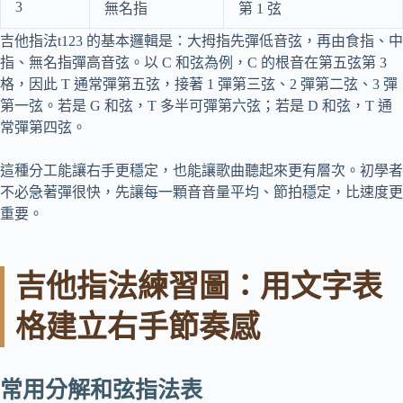
3
無名指
第 1 弦
吉他指法t123 的基本邏輯是：大拇指先彈低音弦，再由食指、中
指、無名指彈高音弦。以 C 和弦為例，C 的根音在第五弦第 3
格，因此 T 通常彈第五弦，接著 1 彈第三弦、2 彈第二弦、3 彈
第一弦。若是 G 和弦，T 多半可彈第六弦；若是 D 和弦，T 通
常彈第四弦。
這種分工能讓右手更穩定，也能讓歌曲聽起來更有層次。初學者
不必急著彈很快，先讓每一顆音音量平均、節拍穩定，比速度更
重要。
吉他指法練習圖：用文字表
格建立右手節奏感
常用分解和弦指法表