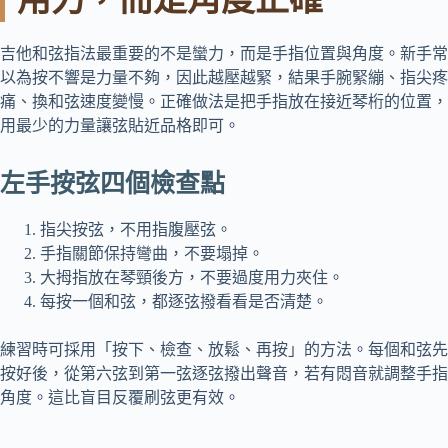
吉他和弦指法最重要的不是蠻力，而是手指位置與角度。新手常
以為按不響是力量不夠，因此越壓越緊，結果手腕緊繃、指尖疼
痛、換和弦速度變慢。正確做法是把手指放在接近琴桁的位置，
用最少的力量讓弦貼近品格即可。
左手按弦四個檢查點
指尖按弦，不用指腹壓弦。
手指關節保持彎曲，不要塌掉。
大拇指放在琴頸後方，不要過度用力夾住。
每按一個和弦，都逐弦撥看看是否清楚。
練習時可採用「按下、檢查、放鬆、再按」的方法。每個和弦先
按好後，從第六弦到第一弦逐弦撥出聲音，若有悶音就調整手指
角度。這比盲目反覆刷弦更有效。