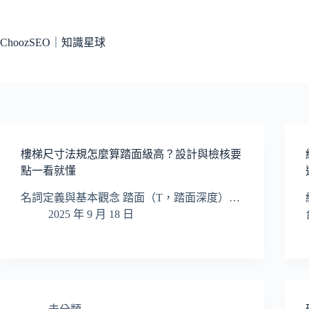
跳
至
主
ChoozSEO｜知識星球
要
內
容
樓梯尺寸法規怎麼算踏面級高？設計與檢核要
點一看就懂
名詞定義與基本觀念 踏面（T，踏面深度）…
2025 年 9 月 18 日