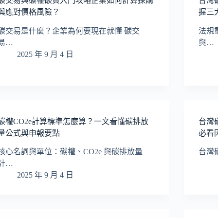
碳交易與碳權碳費入門攻略企業如何計算採購
台灣
與應對價格風險？
握三
碳交易是什麼？企業為何要現在就懂 碳交
法規
易…
與…
2025 年 9 月 4 日
碳權CO2e計算標準怎麼算？一文看懂碳排放
台灣
量公式與申報要點
必看
核心名詞與單位：碳權、CO2e 與碳排放量
台灣碳
計…
2025 年 9 月 4 日