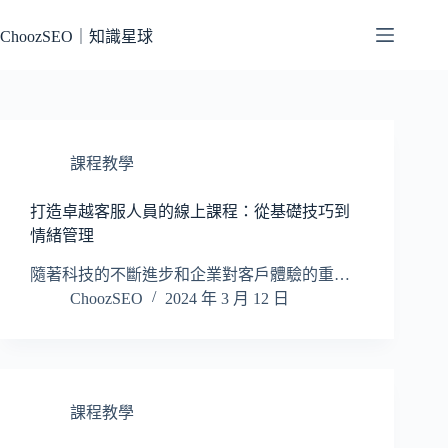
跳
至
ChoozSEO｜知識星球
主
要
內
容
課程教學
打造卓越客服人員的線上課程：從基礎技巧到
情緒管理
隨著科技的不斷進步和企業對客戶體驗的重…
ChoozSEO
2024 年 3 月 12 日
課程教學