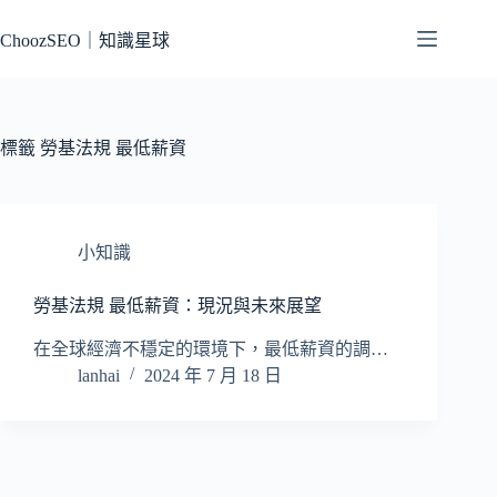
跳
至
ChoozSEO｜知識星球
主
要
內
容
標籤
勞基法規 最低薪資
小知識
勞基法規 最低薪資：現況與未來展望
在全球經濟不穩定的環境下，最低薪資的調…
lanhai
2024 年 7 月 18 日